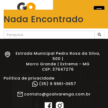
Alte
Nada Encontrado
Parece que não conseguimos encontrar o que você
está procurando. Talvez a pesquisa pode ajudar.
Estrada Municipal Pedro Rosa da Silva,
500 |
Morro Grande | Extrema - MG
CEP: 37647276
Política de privacidade
(35) 9 9961-0657
contato@goalvarenga.com.br